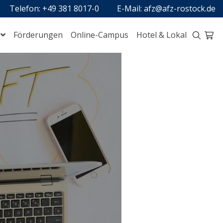
Telefon: +49 381 8017-0
E-Mail: afz@afz-rostock.de
Förderungen
Online-Campus
Hotel & Lokal
Digitalisierung
Handel, Logistik, Schutz und Sicherheit
Perspektive Meer
Technik