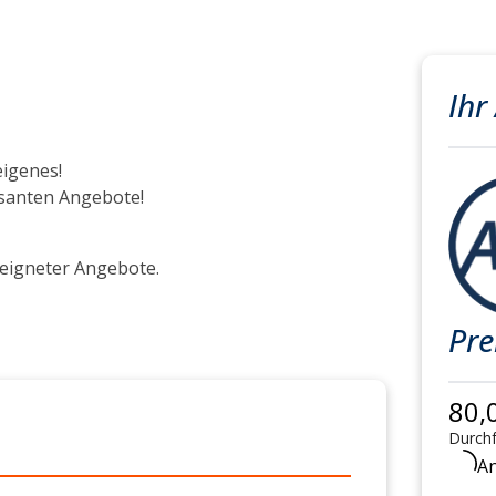
Ihr
eigenes!
ssanten Angebote!
eeigneter Angebote.
Pre
80,
Durchf
An