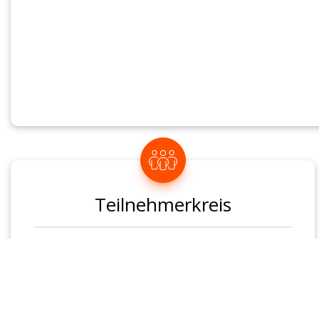
Thema: „Stil und Etikette“
Du wirst die/der perfekte Gastgeber/-in und lernst - de
Begrüßung und den souveränen Umgang mit Deinen Gä
Speisen und Getränken (inklusive gemeinsames Essen
Teilnehmerkreis
Schüler der 7. bis 12. Klassen