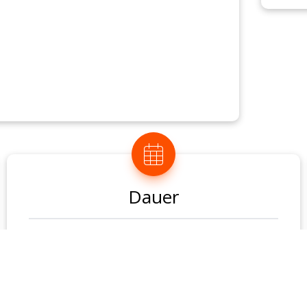
n erfolgreichen Auftritt, die stilvolle
sten, sowie mit Besteck, Gläsern,
).
Dauer
4 Unterrichtseinheiten