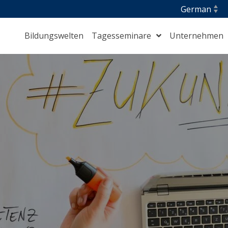
Bildungswelten
Tagesseminare
Unternehmen
Berufliche Integration und Orientierung
⁣Gesundheit, Pflege und Hauswirtschaft
Management und Führung
⁣S.T.A.R. Maritime
Training für Auszubildende