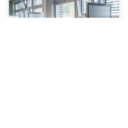
Bereichsleiter/-in Technische
Berufsbildung (m/w/d)
Gestalten Sie mit uns die Fachkräfte von