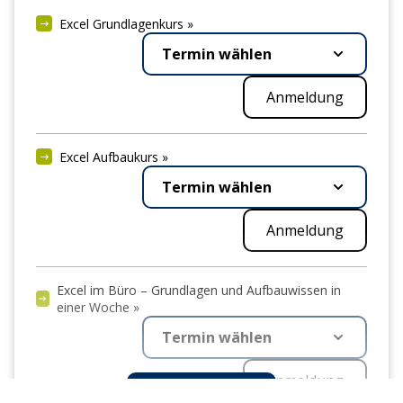
Excel Grundlagenkurs »
KI in der Aus- und Weiterbildung – Die Zukunft des
Termin wählen
Lernens entdecken »
Auf Anfrage
Anmeldung
Urheberrecht, KI-Texte und Fake News: Wissen und
Excel Aufbaukurs »
Tools für den digitalen Alltag »
Termin wählen
Auf Anfrage
Anmeldung
Excel im Büro – Grundlagen und Aufbauwissen in
einer Woche »
Termin wählen
Anmeldung
Mehr anzeigen