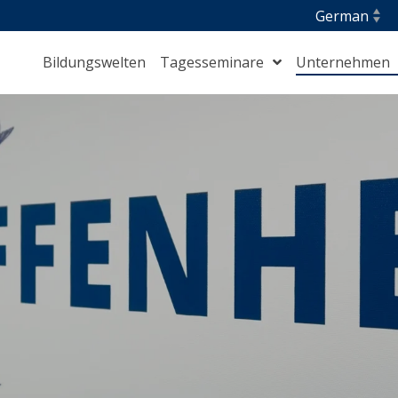
Bildungswelten
Tagesseminare
Unternehmen
Berufliche Integration und Orientierung
⁣Gesundheit, Pflege und Hauswirtschaft
Management und Führung
⁣S.T.A.R. Maritime
Training für Auszubildende