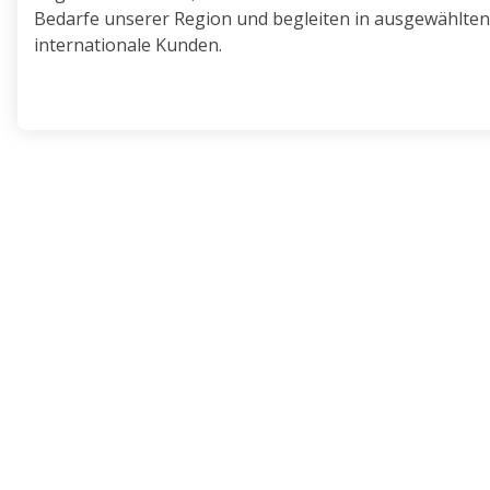
Bedarfe unserer Region und begleiten in ausgewählten
internationale Kunden.
5. Wachstum
Wachstum gibt Chancen für neue Entwicklungen, stärk
Potenziale und begleitet Menschen dabei, sich im lebe
weiterzuentwickeln.