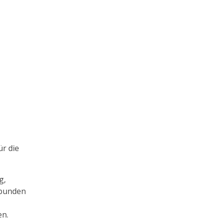
ür die
g,
rbunden
en.