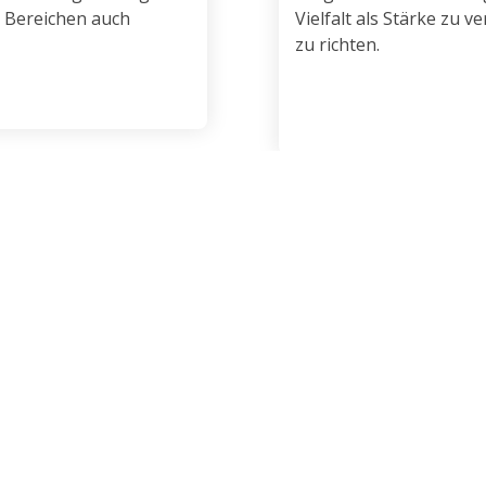
 Bereichen auch
Vielfalt als Stärke zu
zu richten.
6. Zusammenhal
t vorhandene
Unsere Arbeit lebt von 
nslangen Lernen mutig
wertschätzen, voneina
Respekt verfolgen.