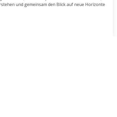
 verstehen und gemeinsam den Blick auf neue Horizonte
t
Mitarbeitenden, die sich gegenseitig stärken und
nder lernen und gemeinsame Ziele mit Vertrauen und