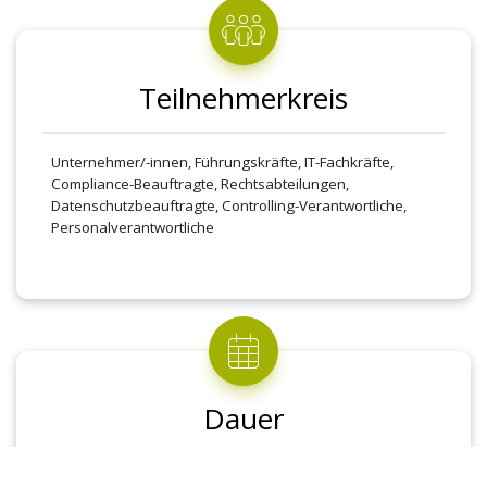
praktische Tipps für den Alltag
Gesetzliche Vorgaben: Verpflichtungen, Ziele
und Nutzen des Gesetzes für Unternehmen
Teilnehmerkreis
Sanktionen: Bußgelder, Schadensersatzpflichten
und Datenschutzaspekte
Unternehmer/-innen, Führungskräfte, IT-Fachkräfte,
Compliance-Beauftragte, Rechtsabteilungen,
Best Practices: Erfolgreiche Fallbeispiele und
Datenschutzbeauftragte, Controlling-Verantwortliche,
bewährte Methoden
Personalverantwortliche
Dauer
8 Unterrichtseinheiten Präsenzunterricht