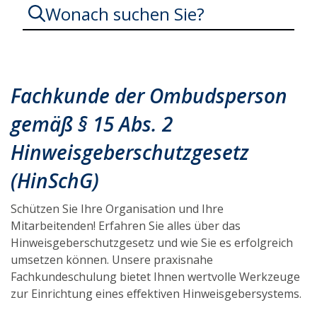
Wonach suchen Sie?
Hinweisgeberschutzgesetz
Hinweisgeber
Fachkunde der Ombudsperson
EU-
Whistleblowing-
gemäß § 15 Abs. 2
Richtlinie
Whistleblower-
Gesetz
Hinweisgeberschutzgesetz
Whistleblower
(HinSchG)
Schützen Sie Ihre Organisation und Ihre
Mitarbeitenden! Erfahren Sie alles über das
Hinweisgeberschutzgesetz und wie Sie es erfolgreich
umsetzen können. Unsere praxisnahe
Fachkundeschulung bietet Ihnen wertvolle Werkzeuge
zur Einrichtung eines effektiven Hinweisgebersystems.