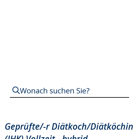
Gastronomie und Tourismus
Wonach suchen Sie?
Diätköchin
Diätkoch
Geprüfte/-r Diätkoch/Diätköchin
Küche
Koch
(IHK) Vollzeit - hybrid
Köchin