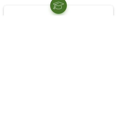
Bildungsziel
Berufliche Fortbildungsqualifikationen
Voraussetzungen
Zur Prüfung ist zugelassen, wer
1.) eine mit Erfolg abgeschlossene Ausbildung