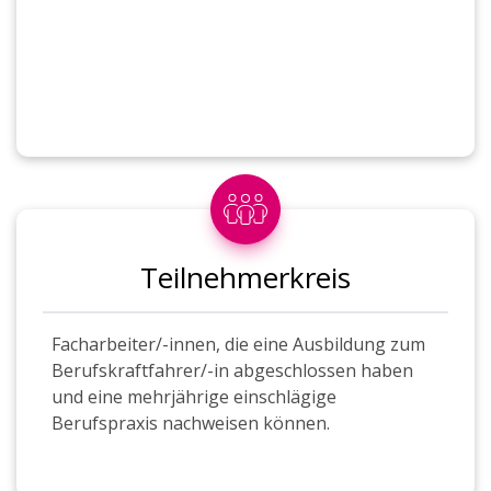
Materialdisposition und
Bedarfsplanung
Betriebliches Rechnungswesen
Innovation und KVP
Anwendung von Methoden der
Information, Kommunikation und Planung
Planung der Projektphasen
Teilnehmerkreis
Planungstechniken und
Analysemethoden
Facharbeiter/-innen, die eine Ausbildung zum
Berufskraftfahrer/-in abgeschlossen haben
EDV-Systeme und
und eine mehrjährige einschlägige
Organisationstrukturen
Berufspraxis nachweisen können.
Zusammenarbeit im Betrieb