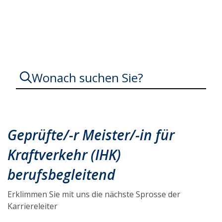
und Sicherheit
Wonach suchen Sie?
Meister
Meisterin
Geprüfte/-r Meister/-in für
Kraftverkehr
Berufskraftfahrer
Kraftverkehr (IHK)
Berufskraftfahrerin
Verkehrsmeister
Verkehrsmeisterin
berufsbegleitend
Berufsbegleitend
IHK
Erklimmen Sie mit uns die nächste Sprosse der
Karriereleiter