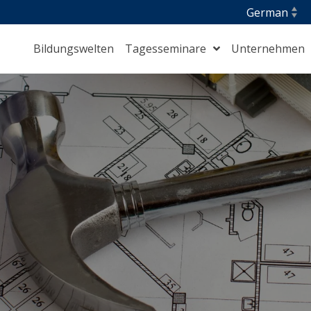
Bildungswelten
Tagesseminare
Unternehmen
Berufliche Integration und Orientierung
⁣Gesundheit, Pflege und Hauswirtschaft
Management und Führung
⁣S.T.A.R. Maritime
Training für Auszubildende