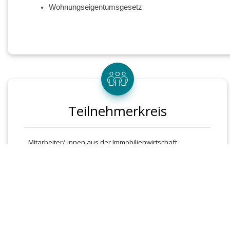
Wohnungseigentumsgesetz
Teilnehmerkreis
Mitarbeiter/-innen aus der Immobilienwirtschaft,
Existenzgründer/-innen und Freiberufler/-innen,
Berufseinsteiger/-innen bei privaten und kommunalen
Immobilien- und Liegenschaftsverwaltungen,
Fachkräfte aus dem Immobilienbereich, die auch in der
Wohnungsverwaltung tätig werden wollen