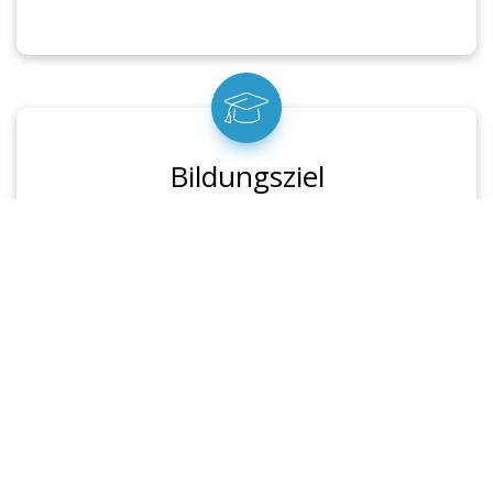
Bildungsziel
Die Teilnehmenden erwerben ein umfassendes
Verständnis über Aufbau, Funktionsweise und
Einsatzbedingungen maritimer Messsysteme. Sie
können den Geräteeinsatz planen, kalibrieren und
die Leistungsfähigkeit der Systeme unter realen
Bedingungen beurteilen.