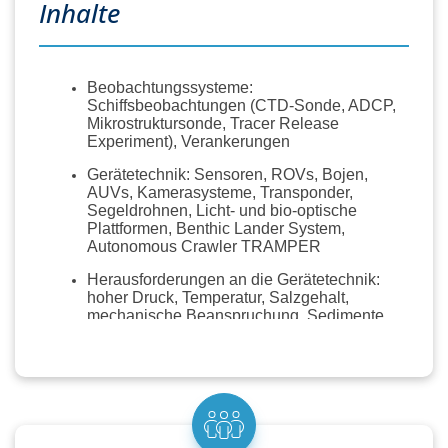
Inhalte
Beobachtungssysteme:
Schiffsbeobachtungen (CTD-Sonde, ADCP,
Mikrostruktursonde, Tracer Release
Experiment), Verankerungen
Gerätetechnik: Sensoren, ROVs, Bojen,
AUVs, Kamerasysteme, Transponder,
Segeldrohnen, Licht- und bio-optische
Plattformen, Benthic Lander System,
Autonomous Crawler TRAMPER
Herausforderungen an die Gerätetechnik:
hoher Druck, Temperatur, Salzgehalt,
mechanische Beanspruchung, Sedimente,
Korrosion, Biofouling
Vorbereitung und Kalibrierung von
Messinstrumenten
Planung und Durchführung von Messfahrten
(Mooring Design, Auftriebsberechnung)