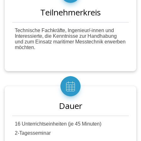
Praktischer Einsatz im Forschungstestfeld
Teilnehmerkreis
Nienhagen
Technische Fachkräfte, Ingenieur/-innen und
Methoden:
Vortrag, Erklärvideo, Demonstrationen,
Interessierte, die Kenntnisse zur Handhabung
Podcast zum Bezug zur Meeres- und
und zum Einsatz maritimer Messtechnik erwerben
möchten.
Unterwassertechnik, Wissenstest
Hinweis: Dieses Modul baut auf Modul 8 auf und
leitet über zu den Modulen 10 und 11 (Einführung in
die digitale Messtechnik).
Dauer
16 Unterrichtseinheiten (je 45 Minuten)
2-Tagesseminar