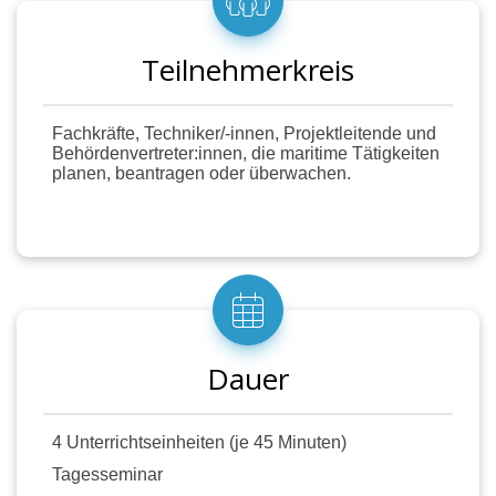
Nationalparken und
Naturschutzgebieten
Sperr- und Warngebietverordnung
Teilnehmerkreis
(militärische Sperrgebiete, Nord-
Ostsee-Kanal)
Fachkräfte, Techniker/-innen, Projektleitende und
Schiffsausrüstungsrichtlinie (Marine
Behördenvertreter:innen, die maritime Tätigkeiten
Equipment Directive – MED)
planen, beantragen oder überwachen.
Nationale Zulassung und EU-
Staatenregelungen für
Schiffsausrüstungen
Entscheidungs- und Genehmigungsprozesse
für Tätigkeiten auf See
Methoden:
Vortrag, Demonstration, Erstellen von
Dauer
Schemata und Übersichten
4 Unterrichtseinheiten (je 45 Minuten)
Tagesseminar