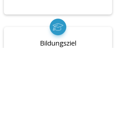
Bildungsziel
Die Teilnehmenden erwerben ein grundlegendes
Verständnis für rechtliche Zuständigkeiten und
Entscheidungswege im maritimen Bereich. Sie
sind in der Lage, relevante Vorschriften und
Verordnungen richtig einzuordnen und in der
Praxis anzuwenden.