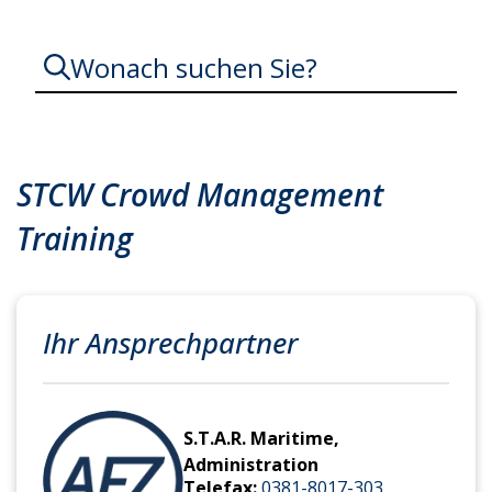
Wonach suchen Sie?
Training
Lehrgang
STCW Crowd Management
Grundausbildung
STCW
Training
Seeschifffahrt
Seefahrt
Sicherheitsgrundausbildung
Kreuzschifffahrt
Fahrgastschifffahrt
Cruise
Ihr Ansprechpartner
Liner
Ferry
Crowd
Management
Crowd
S.T.A.R. Maritime,
Administration
Telefax:
0381-8017-303