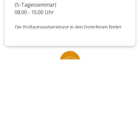
(5-Tagesseminar)
08.00 - 15.00 Uhr
Die Prüfungsvorbereitung in den Osterferien findet
an 5 Tagen statt. Die genauen Unterrichtszeiten
erhalten Sie mit der Anmeldebestätigung.
Bildungsziel
Ausbildungsberufe 2-, 3- bis 3,5-jährig
Preis