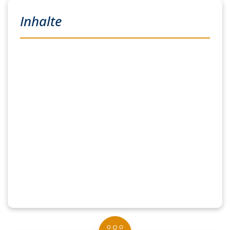
Inhalte
Büroprozesse:
Informationsmanagement
Informationsverarbeitung
Bürowirtschaftliche Abläufe
Koordinations- und
Organisationsaufgaben
Geschäftsprozesse:
Beschaffung von Material und externen
Dienstleistungen