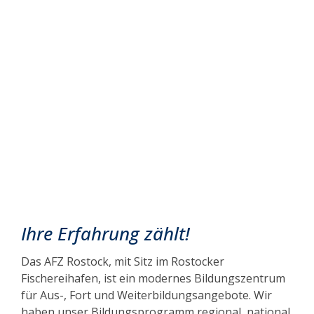
Honorarbasis
Aufstiegsfortbildung
"Geprüfte/-r Fachwirt/-in im
Gesundheits- und
Sozialwesen (IHK)"
Dozent/-in (m/w/d) auf Honorar
Ihre Erfahrung zählt!
Das AFZ Rostock, mit Sitz im Rostocker
Fischereihafen, ist ein modernes Bildungszentrum
für Aus-, Fort und Weiterbildungsangebote. Wir
haben unser Bildungsprogramm regional, national