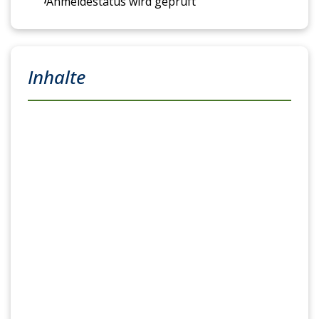
Anmeldestatus wird geprüft
Inhalte
Wirtschaftsbezogene Qualifikation (Teil 1) 290 UE
Lern - und Arbeitsmethodik
Volks- und Betriebswirtschaft
Rechnungswesen
Recht und Steuern
Unternehmensführung
Handlungsspezifischer Teil (Teil 2) 280 UE