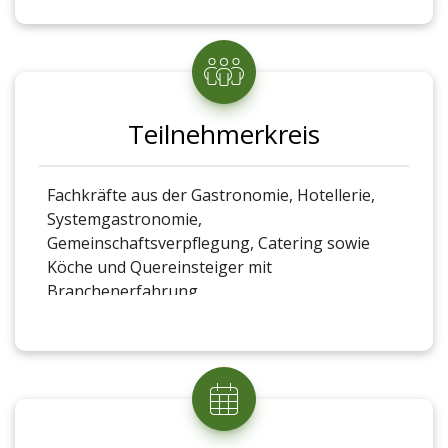
Gästeorientierung und Marketing
Branchenbezogenes Management
Branchenbezogenes Recht
Teilnehmerkreis
Gastronomische Angebotsformen
Fachkräfte aus der Gastronomie, Hotellerie,
Systemgastronomie,
Gemeinschaftsverpflegung, Catering sowie
Köche und Quereinsteiger mit
Branchenerfahrung