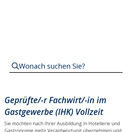
Gastronomie und Tourismus
Wonach suchen Sie?
Fachwirt
im
Geprüfte/-r Fachwirt/-in im
Gastgewerbe
Fachwirtin
Gastgewerbe (IHK) Vollzeit
im
Gastgewerbe
Fachwirt
Sie möchten nach Ihrer Ausbildung in Hotellerie und
Fachwirtin
Gastronomie mehr Verantwortung übernehmen und
Gastgewerbe