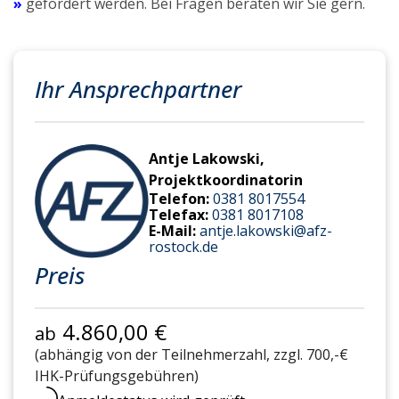
»
gefördert werden. Bei Fragen beraten wir Sie gern.
Ihr Ansprechpartner
Antje Lakowski,
Projektkoordinatorin
Telefon:
0381 8017554
Telefax:
0381 8017108
E-Mail:
antje.lakowski@afz-
rostock.de
Preis
4.860,00 €
ab
(abhängig von der Teilnehmerzahl, zzgl. 700,-€
IHK-Prüfungsgebühren)