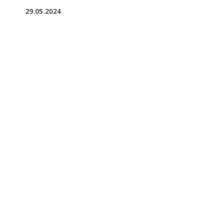
29.05.2024
Veranstaltung in der HanseMesse
Rostock: Die Digitalisierung spielt eine
immer größere Rolle – in allen
Branchen. Die NØRD will wichtige
Impulse...
Mehr lesen